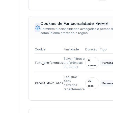
Cookies de Funcionalidade
Opcional
Permitem funcionalidades avançadas e personal
como idioma preferido e região.
Cookie
Finalidade
Duração
Tipo
Salvar filtros e
6
preferências
font_preferences
Persona
meses
de fontes
Registrar
itens
30
recent_downloads
Persona
baixados
dias
recentemente