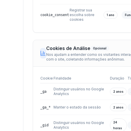
Registrar sua
escolha sobre
cookie_consent
1 ano
Fun
cookies
Cookies de Análise
Opcional
Nos ajudam a entender como os visitantes inter
com o site, coletando informações anônimas.
Cookie
Finalidade
Duração
T
Distinguir usuários no Google
_ga
2 anos
Analytics
Manter o estado da sessão
_ga_*
2 anos
Distinguir usuários no Google
24
_gid
Analytics
horas