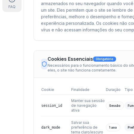
armazenados no seu navegador quando você v
FAQ
um site. Eles permitem que o site se lembre de
preferências, melhore o desempenho e forne
experiência personalizada. Os cookies não c
vírus e não acessam informações do seu comp
Cookies Essenciais
Obrigatório
Necessários para o funcionamento básico do si
eles, o site não funciona corretamente.
Cookie
Finalidade
Duração
Tipo
Manter sua sessão
de navegação
session_id
Sessão
Fun
ativa
Salvar sua
preferência de
dark_mode
1 ano
Pre
tema claro/escuro