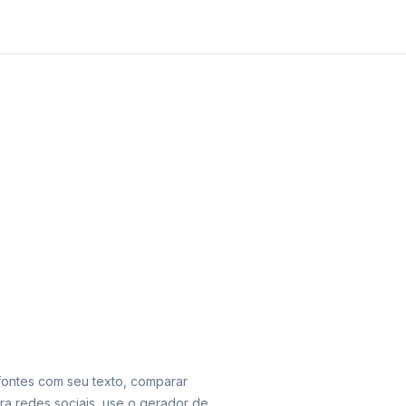
 fontes com seu texto, comparar
ara redes sociais, use o gerador de