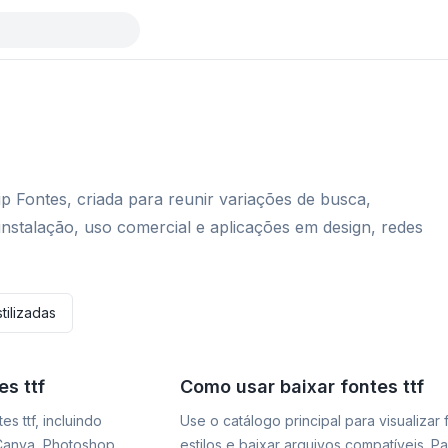
ip Fontes, criada para reunir variações de busca,
instalação, uso comercial e aplicações em design, redes
tilizadas
s ttf
Como usar baixar fontes ttf
s ttf, incluindo
Use o catálogo principal para visualizar
 Canva, Photoshop,
estilos e baixar arquivos compatíveis. P