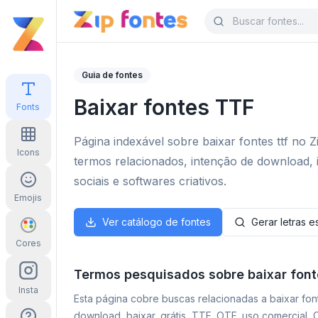
Guia de fontes
Baixar fontes TTF
Fonts
Página indexável sobre baixar fontes ttf no Z
Icons
termos relacionados, intenção de download, 
sociais e softwares criativos.
Emojis
Ver catálogo de fontes
Gerar letras es
Cores
Termos pesquisados sobre baixar fonte
Insta
Esta página cobre buscas relacionadas a baixar fonte
download, baixar, grátis, TTF, OTF, uso comercial,