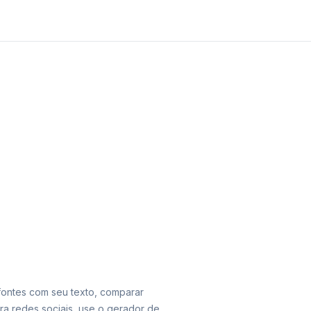
 fontes com seu texto, comparar
ara redes sociais, use o gerador de