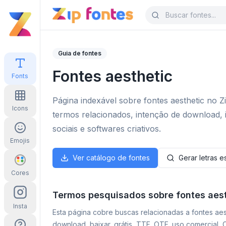
Guia de fontes
Fontes aesthetic
Fonts
Página indexável sobre fontes aesthetic no Z
Icons
termos relacionados, intenção de download, 
sociais e softwares criativos.
Emojis
Ver catálogo de fontes
Gerar letras es
Cores
Termos pesquisados sobre fontes aes
Insta
Esta página cobre buscas relacionadas a fontes aest
download, baixar, grátis, TTF, OTF, uso comercial,