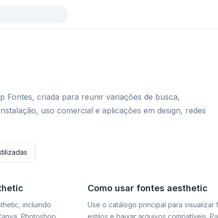
ip Fontes, criada para reunir variações de busca,
instalação, uso comercial e aplicações em design, redes
tilizadas
thetic
Como usar fontes aesthetic
hetic, incluindo
Use o catálogo principal para visualizar
 Canva, Photoshop,
estilos e baixar arquivos compatíveis. P