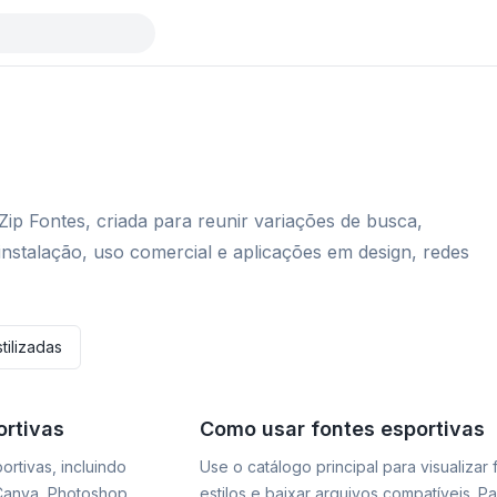
Zip Fontes, criada para reunir variações de busca,
instalação, uso comercial e aplicações em design, redes
tilizadas
ortivas
Como usar fontes esportivas
rtivas, incluindo
Use o catálogo principal para visualizar
 Canva, Photoshop,
estilos e baixar arquivos compatíveis. P