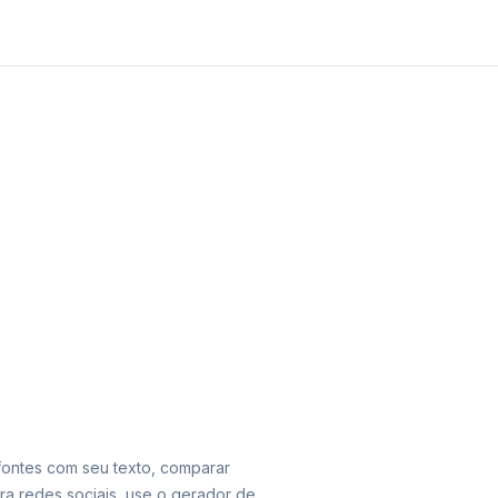
 fontes com seu texto, comparar
ara redes sociais, use o gerador de