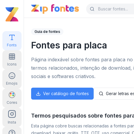
Guia de fontes
Fontes para placa
Fonts
Página indexável sobre fontes para placa no 
Icons
termos relacionados, intenção de download, 
sociais e softwares criativos.
Emojis
Ver catálogo de fontes
Gerar letras es
Cores
Termos pesquisados sobre fontes par
Insta
Esta página cobre buscas relacionadas a fontes par
download, baixar, grátis, TTF, OTF, uso comercial,