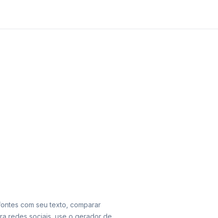
 fontes com seu texto, comparar
ara redes sociais, use o gerador de