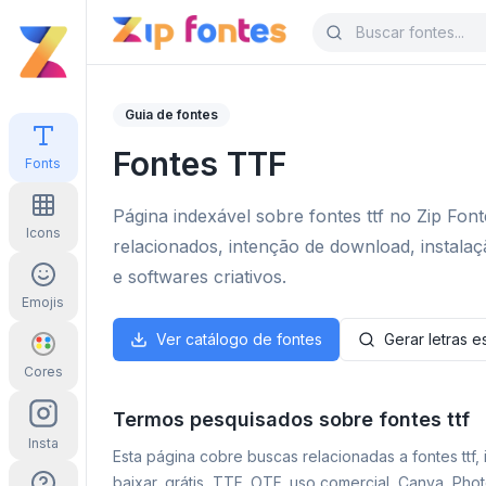
Guia de fontes
Fontes TTF
Fonts
Página indexável sobre fontes ttf no Zip Fon
Icons
relacionados, intenção de download, instalaç
e softwares criativos.
Emojis
Ver catálogo de fontes
Gerar letras es
Cores
Termos pesquisados sobre fontes ttf
Insta
Esta página cobre buscas relacionadas a fontes ttf,
baixar, grátis, TTF, OTF, uso comercial, Canva, Ph