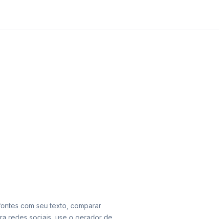
 fontes com seu texto, comparar
ara redes sociais, use o gerador de