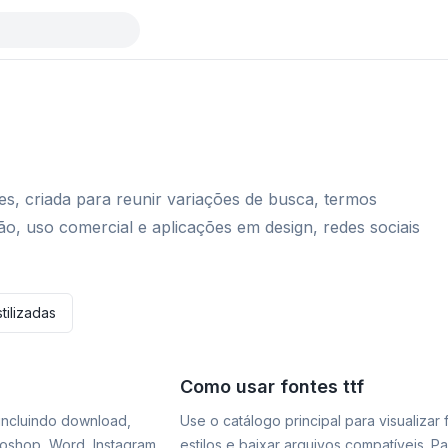
tes, criada para reunir variações de busca, termos
ão, uso comercial e aplicações em design, redes sociais
tilizadas
Como usar fontes ttf
 incluindo download,
Use o catálogo principal para visualizar
otoshop, Word, Instagram
estilos e baixar arquivos compatíveis. P