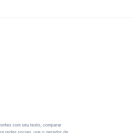
 fontes com seu texto, comparar
ara redes sociais, use o gerador de